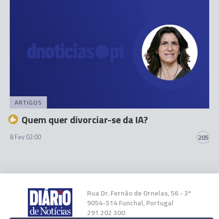
ARTIGOS
Quem quer divorciar-se da IA?
8 Fev 02:00
205
Rua Dr. Fernão de Ornelas, 56 - 3º
9054-514 Funchal, Portugal
291 202 300