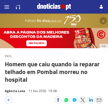
×
Faltam
64 dias
para os
PUB
PAÍS
Homem que caiu quando ia reparar
telhado em Pombal morreu no
hospital
Agência Lusa
11 fev 2026
19:38
0