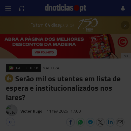
×
Faltam
64 dias
para os
PUB
FACT CHECK
MADEIRA
Serão mil os utentes em lista de
espera e institucionalizados nos
lares?
Victor Hugo
11 fev 2026
17:00
0