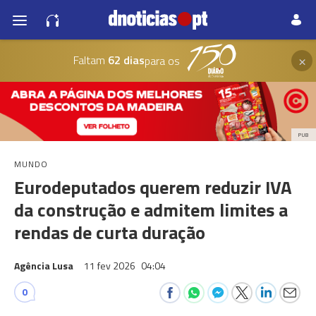
×
Faltam
62 dias
para os
PUB
MUNDO
Eurodeputados querem reduzir IVA
da construção e admitem limites a
rendas de curta duração
Agência Lusa
11 fev 2026
04:04
0