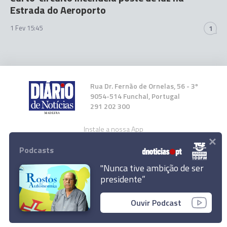
Estrada do Aeroporto
1 Fev 15:45
1
Rua Dr. Fernão de Ornelas, 56 - 3º
9054-514 Funchal, Portugal
291 202 300
Instale a nossa App
×
Podcasts
"Nunca tive ambição de ser
presidente”
© 2026 Empresa Diário de Notícias, Lda.
Ouvir Podcast
Todos os direitos reservados.