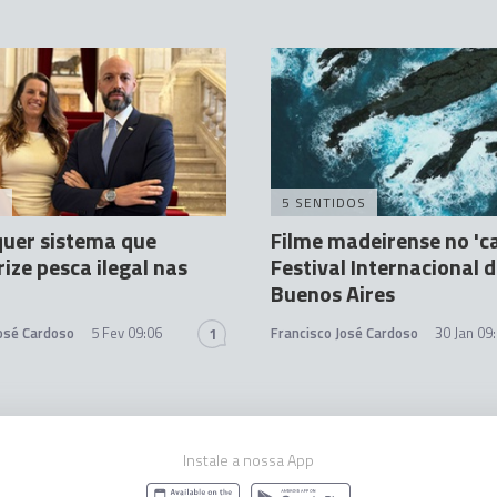
A
5 SENTIDOS
uer sistema que
Filme madeirense no 'c
ize pesca ilegal nas
Festival Internacional 
Buenos Aires
José Cardoso
5 Fev 09:06
Francisco José Cardoso
30 Jan 09
1
Instale a nossa App