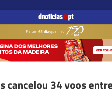
Faltam
63 dias
para os
s cancelou 34 voos entre