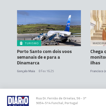
TURISMO
MADEIR
Porto Santo com dois voos
Chega q
semanais de e para a
monitor
Dinamarca
ilhas
Gonçalo Maia
8 Fev 16:25
Francisco 
Rua Dr. Fernão de Ornelas, 56 - 3º
9054-514 Funchal, Portugal