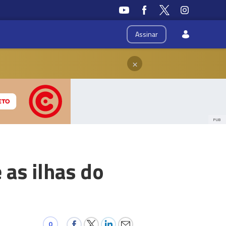
Assinar
×
PUB
 as ilhas do
0