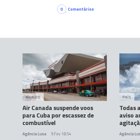
0
Comentários
MUNDO
PAÍS
Air Canada suspende voos
Todas a
para Cuba por escassez de
aviso a
combustível
agitaç
Agência Lusa
9 Fev 18:54
Agência Lu