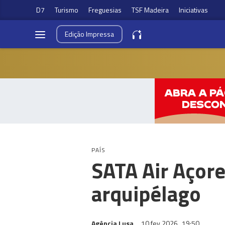
D7
Turismo
Freguesias
TSF Madeira
Iniciativas
Edição
Impressa
PAÍS
SATA Air Açore
arquipélago
Agência Lusa
10 fev 2026
19:50