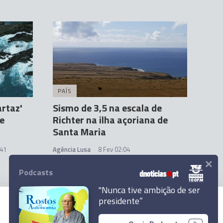
PAÍS
artaz'
Sismo de 3,5 na escala de
de
Richter na ilha açoriana de
Santa Maria
:41
Agência Lusa
8 Fev 02:04
×
Podcasts
"Nunca tive ambição de ser
presidente”
© 2026 Empresa Diário de Notícias, Lda.