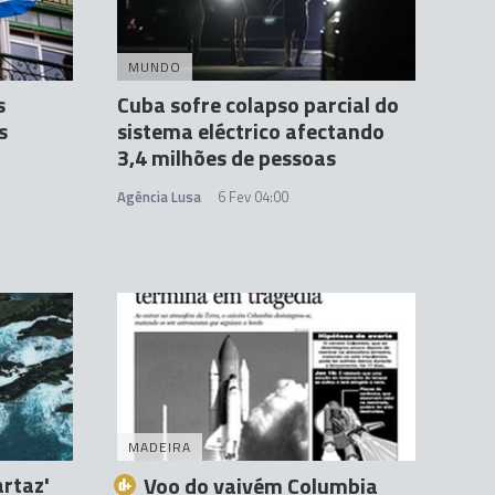
MUNDO
s
Cuba sofre colapso parcial do
s
sistema eléctrico afectando
3,4 milhões de pessoas
Agência Lusa
6 Fev 04:00
MADEIRA
artaz'
Voo do vaivém Columbia