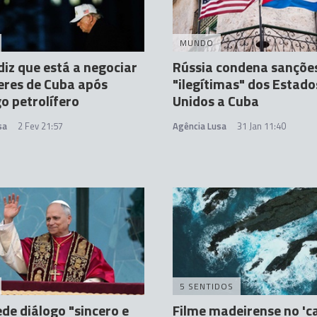
MUNDO
iz que está a negociar
Rússia condena sançõe
eres de Cuba após
"ilegítimas" dos Estado
 petrolífero
Unidos a Cuba
sa
2 Fev 21:57
Agência Lusa
31 Jan 11:40
5 SENTIDOS
de diálogo "sincero e
Filme madeirense no 'c