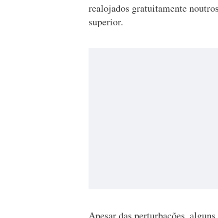
realojados gratuitamente noutro
superior.
Apesar das perturbações, alguns