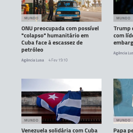
MUNDO
MUNDO
ONU preocupada com possível
Trump d
"colapso" humanitário em
com líd
Cuba face à escassez de
embargo
petróleo
Agência Lu
Agência Lusa
4 Fev 19:10
MUNDO
MUNDO
Venezuela solidária com Cuba
Papa pe