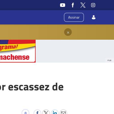
Assinar
×
PUB
r escassez de
0