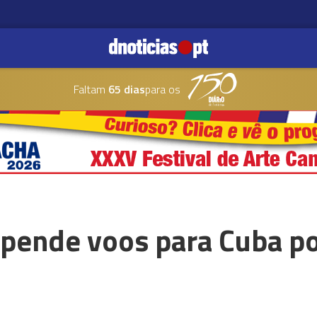
Faltam
65 dias
para os
spende voos para Cuba po