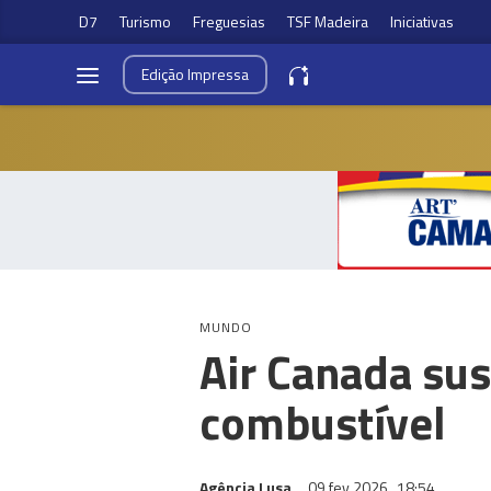
D7
Turismo
Freguesias
TSF Madeira
Iniciativas
Edição
Impressa
MUNDO
Air Canada su
combustível
Agência Lusa
09 fev 2026
18:54