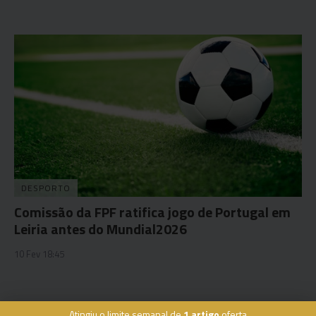
DESPORTO
Comissão da FPF ratifica jogo de Portugal em
Leiria antes do Mundial2026
10 Fev 18:45
Atingiu o limite semanal de
1 artigo
oferta