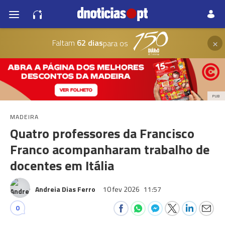
×
Faltam
62 dias
para os
PUB
MADEIRA
Quatro professores da Francisco
Franco acompanharam trabalho de
docentes em Itália
Andreia Dias Ferro
10 fev 2026
11:57
0