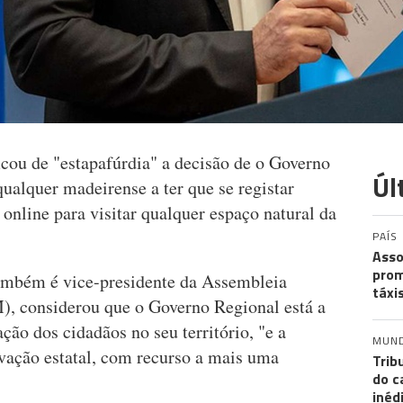
icou de "estapafúrdia" a decisão de o Governo
Úl
alquer madeirense a ter que se registar
online para visitar qualquer espaço natural da
PAÍS
Asso
prom
ambém é vice-presidente da Assembleia
táxi
, considerou que o Governo Regional está a
ação dos cidadãos no seu território, "e a
MUN
vação estatal, com recurso a mais uma
Trib
do c
inéd