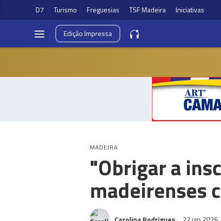
D7
Turismo
Freguesias
TSF Madeira
Iniciativas
Edição
Impressa
MADEIRA
"Obrigar a insc
madeirenses c
Carolina Rodrigues
22 jan 2026