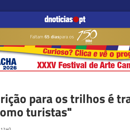
Faltam
65 dias
para os
rição para os trilhos é tr
omo turistas"
17:40