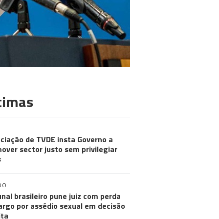
timas
ciação de TVDE insta Governo a
over sector justo sem privilegiar
s
DO
unal brasileiro pune juiz com perda
argo por assédio sexual em decisão
ita