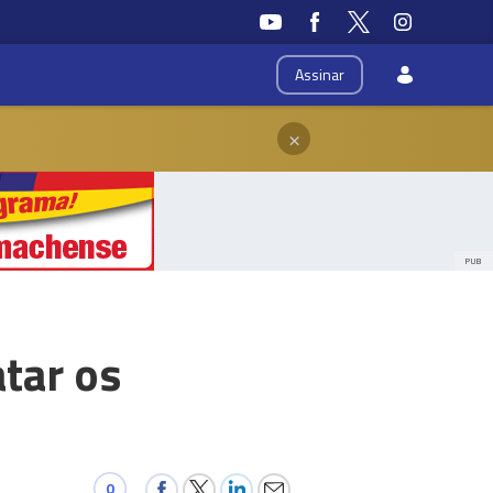
Assinar
×
PUB
atar os
0