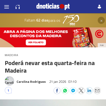
×
Faltam
62 dias
para os
PUB
MADEIRA
Poderá nevar esta quarta-feira na
Madeira
Carolina Rodrigues
21 jan 2026
07:10
1