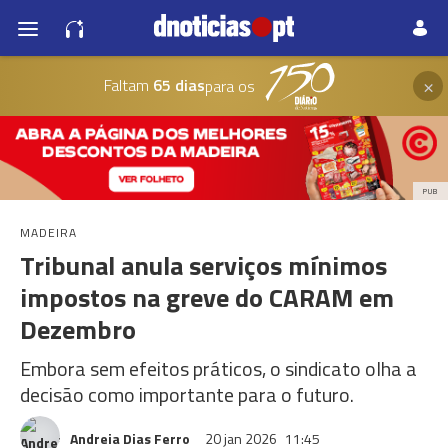
×
Faltam
65 dias
para os
PUB
MADEIRA
Tribunal anula serviços mínimos
impostos na greve do CARAM em
Dezembro
Embora sem efeitos práticos, o sindicato olha a
decisão como importante para o futuro.
Andreia Dias Ferro
20 jan 2026
11:45