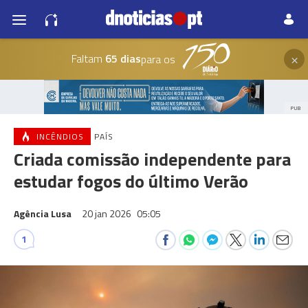
×
Faltam
65 dias
para os
PUB
INCÊNDIOS
PAÍS
Criada comissão independente para
estudar fogos do último Verão
Agência Lusa
20 jan 2026
05:05
1