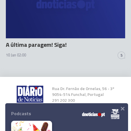
A última paragem! Siga!
10 Jan 02:00
5
Rua Dr. Fernão de Ornelas, 56 - 3º
9054-514 Funchal, Portugal
291 202 300
×
Podcasts
Instale a nossa App