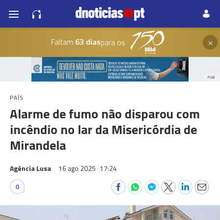
×
Faltam
63 dias
para os
PUB
PAÍS
Alarme de fumo não disparou com
incêndio no lar da Misericórdia de
Mirandela
Agência Lusa
16 ago 2025
17:24
0