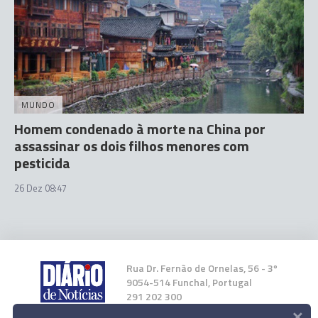
MUNDO
Homem condenado à morte na China por
assassinar os dois filhos menores com
pesticida
26 Dez 08:47
Rua Dr. Fernão de Ornelas, 56 - 3º
9054-514 Funchal, Portugal
291 202 300
×