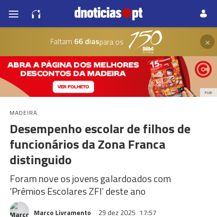
×
Faltam
66 dias
para os
PUB
MADEIRA
Desempenho escolar de filhos de
funcionários da Zona Franca
distinguido
Foram nove os jovens galardoados com
‘Prémios Escolares ZFI’ deste ano
Marco Livramento
29 dez 2025
17:57