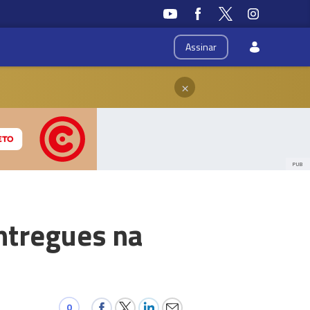
Assinar
×
PUB
ntregues na
0