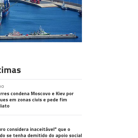
timas
DO
rres condena Moscovo e Kiev por
ues em zonas civis e pede fim
iato
ro considera inaceitável" que o
do se tenha demitido do apoio social