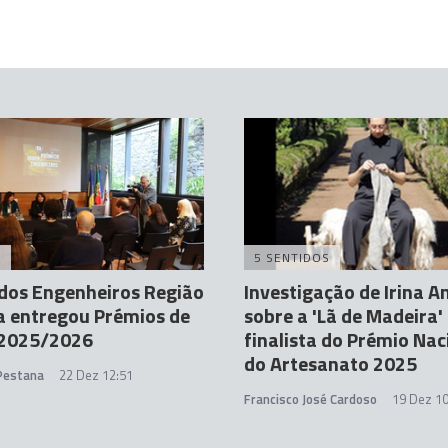
A
5 SENTIDOS
dos Engenheiros Região
Investigação de Irina 
a entregou Prémios de
sobre a 'Lã de Madeira'
 2025/2026
finalista do Prémio Nac
do Artesanato 2025
 Pestana
22 Dez 12:51
Francisco José Cardoso
19 Dez 10