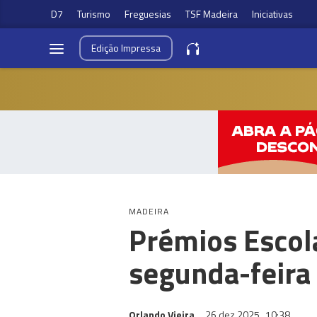
D7
Turismo
Freguesias
TSF Madeira
Iniciativas
Edição
Impressa
MADEIRA
Prémios Escol
segunda-feira
Orlando Vieira
26 dez 2025
10:38