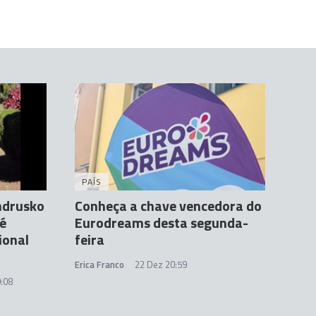
PAÍS
Andrusko
Conheça a chave vencedora do
 é
Eurodreams desta segunda-
ional
feira
Erica Franco
22 Dez 20:59
:08