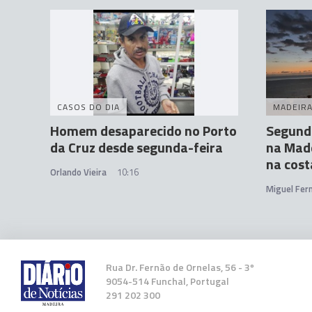
CASOS DO DIA
MADEIR
Homem desaparecido no Porto
Segunda
da Cruz desde segunda-feira
na Mad
na cost
Orlando Vieira
10:16
Miguel Fer
Rua Dr. Fernão de Ornelas, 56 - 3º
9054-514 Funchal, Portugal
291 202 300