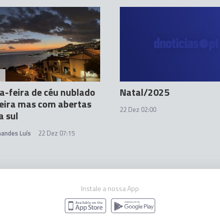
A
-feira de céu nublado
Natal/2025
eira mas com abertas
22 Dez 02:00
a sul
nandes Luís
22 Dez 07:15
Instale a nossa App