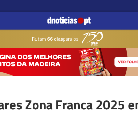
Faltam
66 dias
para os
ares Zona Franca 2025 e