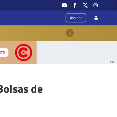
Assinar
×
PUB
Bolsas de