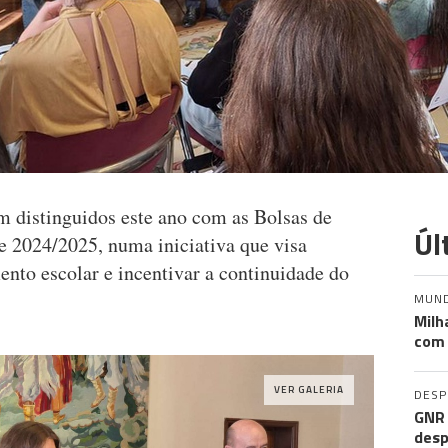
m distinguidos este ano com as Bolsas de
Úl
de 2024/2025, numa iniciativa que visa
nto escolar e incentivar a continuidade do
MUN
Milh
com 
VER GALERIA
DES
GNR 
desp