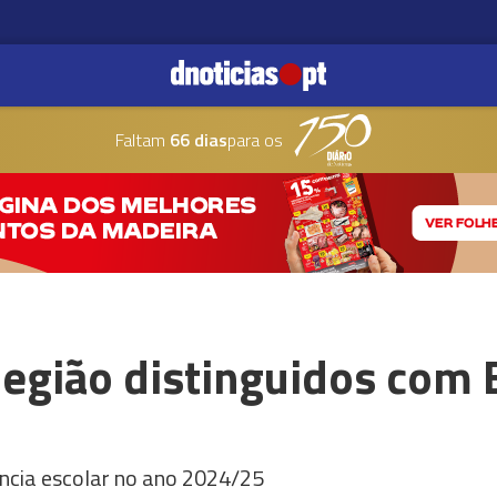
Faltam
66 dias
para os
Região distinguidos com 
ncia escolar no ano 2024/25