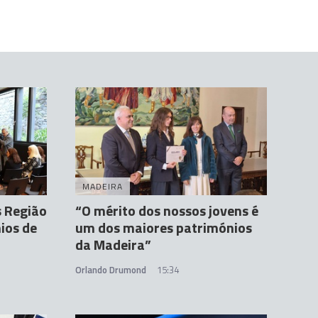
MADEIRA
 Região
“O mérito dos nossos jovens é
ios de
um dos maiores patrimónios
da Madeira”
Orlando Drumond
15:34