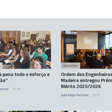
A
MADEIRA
a pena todo o esforço e
Ordem dos Engenheiros
ção”
Madeira entregou Prém
Mérito 2025/2026
rumond
17:15
João Filipe Pestana
12:51