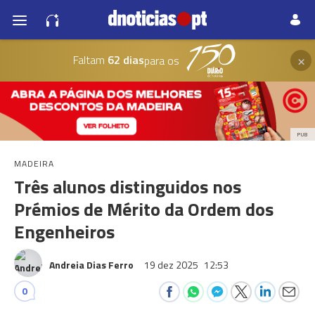
×
Faltam
62 dias
para os
PUB
MADEIRA
Três alunos distinguidos nos
Prémios de Mérito da Ordem dos
Engenheiros
Andreia Dias Ferro
19 dez 2025
12:53
0