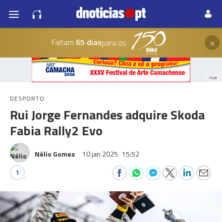
×
Faltam
65 dias
para os
PUB
DESPORTO
Rui Jorge Fernandes adquire Skoda
Fabia Rally2 Evo
Nélio Gomes
10 jan 2025
15:52
1