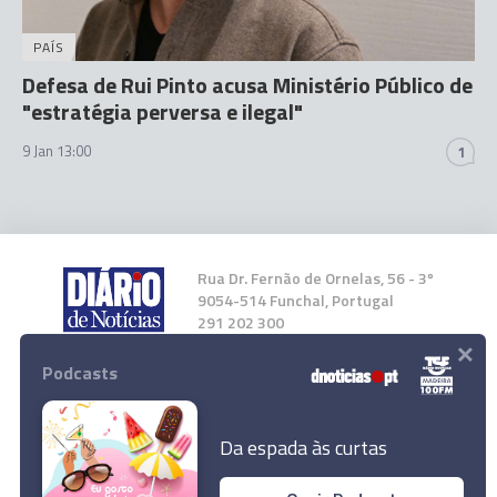
PAÍS
Defesa de Rui Pinto acusa Ministério Público de
"estratégia perversa e ilegal"
9 Jan 13:00
1
Rua Dr. Fernão de Ornelas, 56 - 3º
9054-514 Funchal, Portugal
291 202 300
×
Podcasts
Instale a nossa App
Da espada às curtas