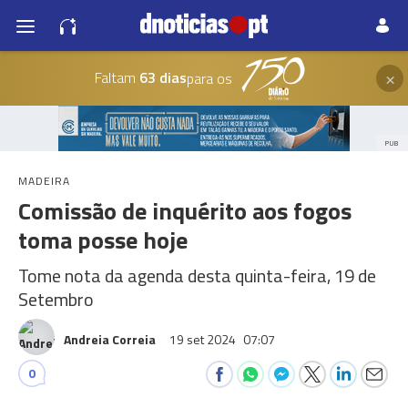
×
Faltam
63 dias
para os
PUB
MADEIRA
Comissão de inquérito aos fogos
toma posse hoje
Tome nota da agenda desta quinta-feira, 19 de
Setembro
Andreia Correia
19 set 2024
07:07
0