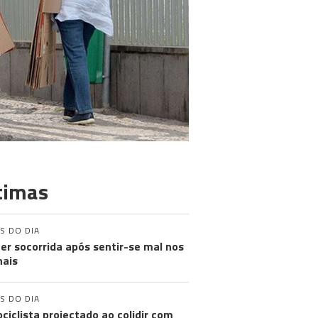
timas
S DO DIA
er socorrida após sentir-se mal nos
nais
S DO DIA
ciclista projectado ao colidir com