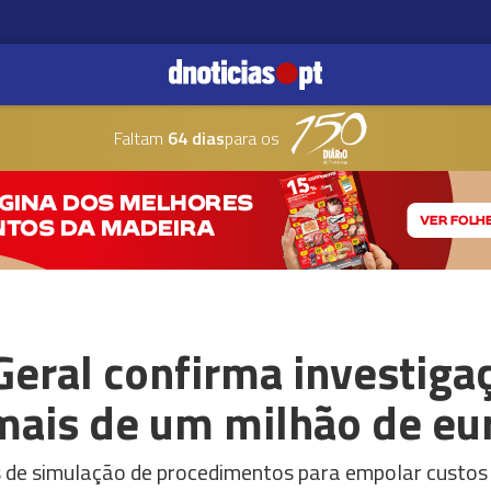
Faltam
64 dias
para os
Geral confirma investiga
mais de um milhão de eu
s de simulação de procedimentos para empolar custos 