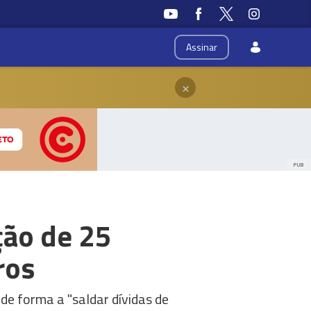
Assinar
×
PUB
ção de 25
ros
de forma a "saldar dívidas de