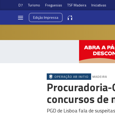
D7
Turismo
Freguesias
TSF Madeira
Iniciativas
Edição
Impressa
OPERAÇÃO AB INITIO
MADEIRA
Procuradoria-
concursos de 
PGD de Lisboa fala de suspeita