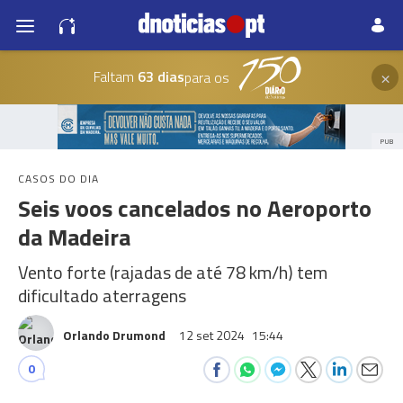
×
Faltam
63 dias
para os
PUB
CASOS DO DIA
Seis voos cancelados no Aeroporto
da Madeira
Vento forte (rajadas de até 78 km/h) tem
dificultado aterragens
Orlando Drumond
12 set 2024
15:44
0