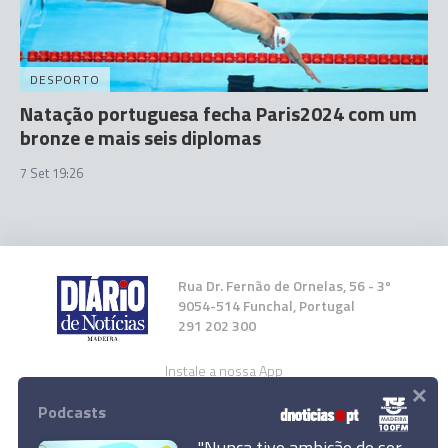
DESPORTO
Natação portuguesa fecha Paris2024 com um
bronze e mais seis diplomas
7 Set 19:26
Rua Dr. Fernão de Ornelas, 56 - 3º
9054-514 Funchal, Portugal
291 202 300
Instale a nossa App
×
Podcasts
"Nunca tive ambição de ser