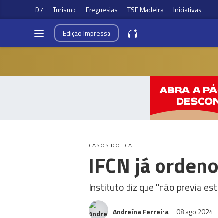
D7
Turismo
Freguesias
TSF Madeira
Iniciativas
Edição
Impressa
CASOS DO DIA
IFCN já ordeno
Instituto diz que "não previa es
Andreína Ferreira
08 ago 2024