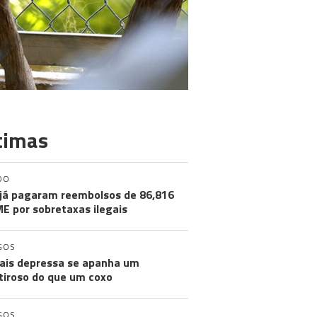
timas
DO
já pagaram reembolsos de 86,816
ME por sobretaxas ilegais
GOS
ais depressa se apanha um
iroso do que um coxo
GOS