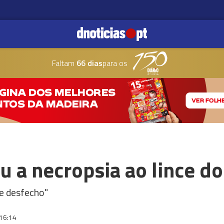
Faltam
66 dias
para os
u a necropsia ao lince d
te desfecho"
16:14