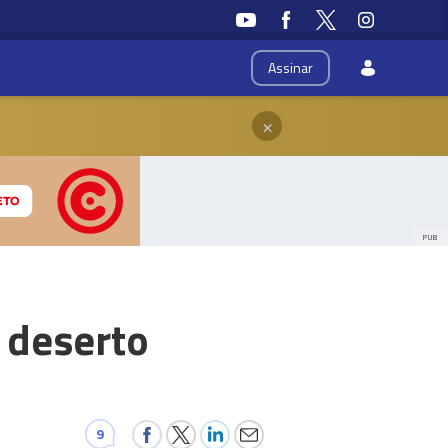
Assinar
×
PUB
o deserto
9