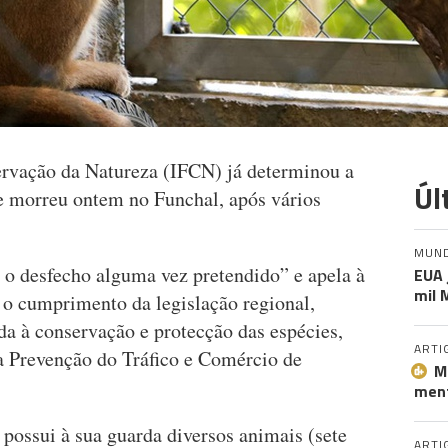
servação da Natureza (IFCN) já determinou a
Úl
ue morreu ontem no Funchal, após vários
MUN
 o desfecho alguma vez pretendido” e apela à
EUA 
mil 
o cumprimento da legislação regional,
ada à conservação e protecção das espécies,
ARTI
 Prevenção do Tráfico e Comércio de
M
ment
possui à sua guarda diversos animais (sete
ARTI