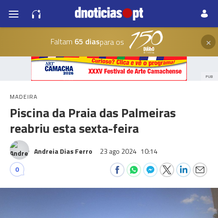
×
Faltam
65 dias
para os
PUB
MADEIRA
Piscina da Praia das Palmeiras
reabriu esta sexta-feira
Andreia Dias Ferro
23 ago 2024
10:14
0