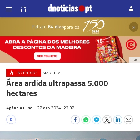
×
Faltam
64 dias
para os
PUB
INCÊNDIOS
MADEIRA
Área ardida ultrapassa 5.000
hectares
Agência Lusa
22 ago 2024
23:32
0