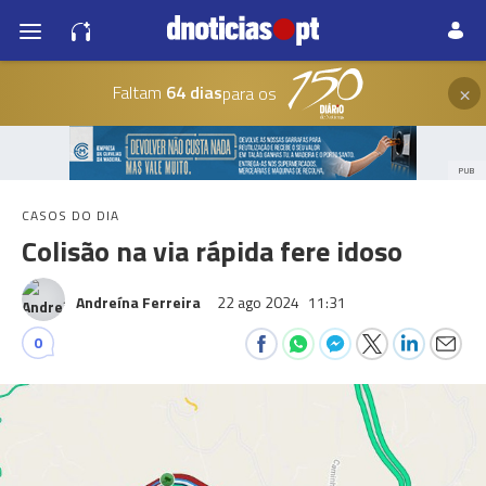
×
Faltam
64 dias
para os
PUB
CASOS DO DIA
Colisão na via rápida fere idoso
Andreína Ferreira
22 ago 2024
11:31
0