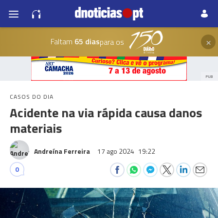
×
Faltam
65 dias
para os
PUB
CASOS DO DIA
Acidente na via rápida causa danos
materiais
Andreína Ferreira
17 ago 2024
19:22
0