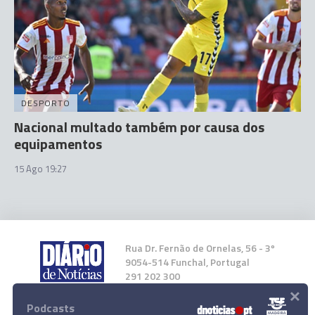
DESPORTO
Nacional multado também por causa dos
equipamentos
15 Ago 19:27
Rua Dr. Fernão de Ornelas, 56 - 3º
9054-514 Funchal, Portugal
291 202 300
×
Podcasts
Instale a nossa App