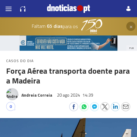
×
Faltam
65 dias
para os
PUB
CASOS DO DIA
Força Aérea transporta doente para
a Madeira
Andreia Correia
20 ago 2024
14:39
0