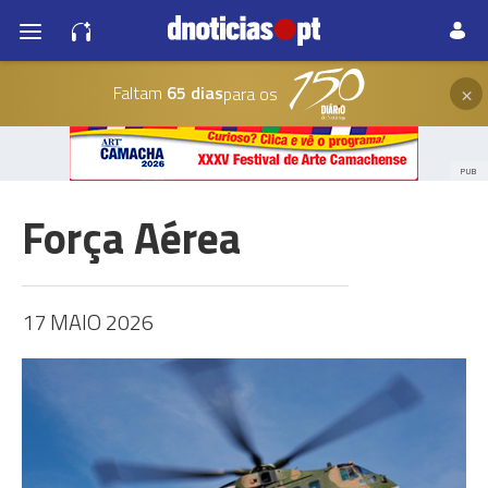
×
Faltam
65 dias
para os
PUB
Força Aérea
17 MAIO 2026