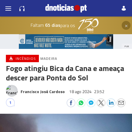
×
Faltam
65 dias
para os
PUB
INCÊNDIOS
MADEIRA
Fogo atingiu Bica da Cana e ameaça
descer para Ponta do Sol
Francisco José Cardoso
18 ago 2024
23:52
1