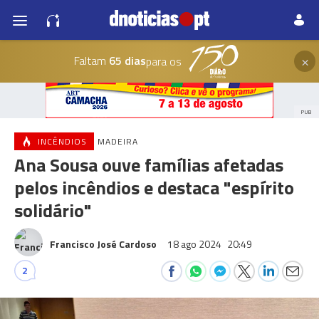
×
Faltam
65 dias
para os
PUB
INCÊNDIOS
MADEIRA
Ana Sousa ouve famílias afetadas
pelos incêndios e destaca "espírito
solidário"
Francisco José Cardoso
18 ago 2024
20:49
2