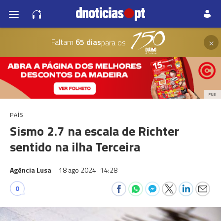
×
Faltam
65 dias
para os
PUB
PAÍS
Sismo 2.7 na escala de Richter
sentido na ilha Terceira
Agência Lusa
18 ago 2024
14:28
0