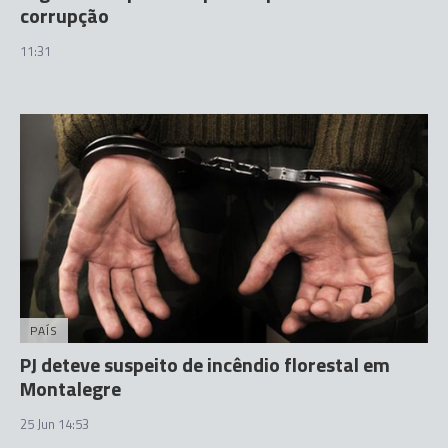
corrupção
11:31
PAÍS
PJ deteve suspeito de incêndio florestal em
Montalegre
25 Jun 14:53