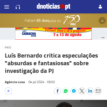
×
Faltam
65 dias
para os
PUB
PAÍS
Luís Bernardo critica especulações
"absurdas e fantasiosas" sobre
investigação da PJ
Agência Lusa
04 jul 2024
18:50
0