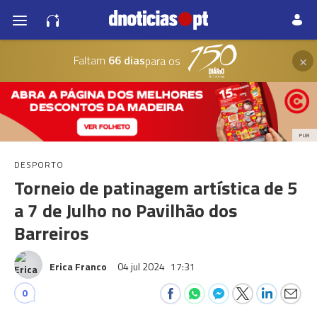
×
Faltam
66 dias
para os
PUB
DESPORTO
Torneio de patinagem artística de 5
a 7 de Julho no Pavilhão dos
Barreiros
Erica Franco
04 jul 2024
17:31
0