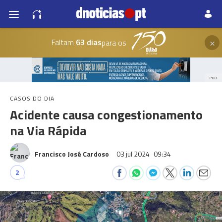
×
Faltam
63 dias
para os
PUB
CASOS DO DIA
Acidente causa congestionamento
na Via Rápida
Francisco José Cardoso
03 jul 2024
09:34
2