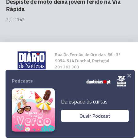
Despiste de moto deixa jovem ferido na Via
Rápida
2 Jul 10:47
Rua Dr. Fernão de Ornelas, 56 - 3º
9054-514 Funchal, Portugal
291 202 300
×
Podcasts
Instale a nossa App
Da espada às curtas
Ouvir Podcast
© 2024 Empresa Diário de Notícias, Lda.
Todos os direitos reservados.
Novo acidente na Via Rápida
Ler Artigo