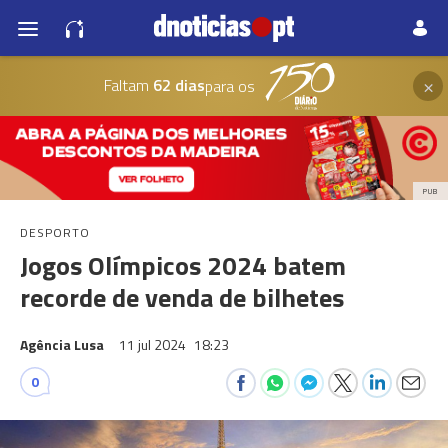
×
Faltam
62 dias
para os
PUB
DESPORTO
Jogos Olímpicos 2024 batem
recorde de venda de bilhetes
Agência Lusa
11 jul 2024
18:23
0