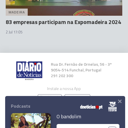
MADEIRA
83 empresas participam na Expomadeira 2024
2 Jul 17:05
Rua Dr. Fernão de Ornelas, 56 - 3º
9054-514 Funchal, Portugal
291 202 300
Instale a nossa App
×
Podcasts
O bandolim
© 2024 Empresa Diário de Notícias, Lda.