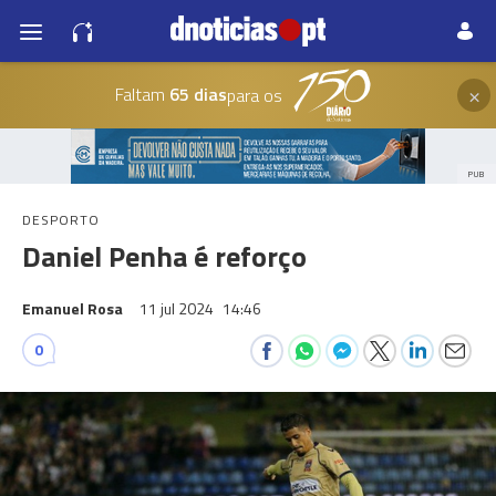
×
Faltam
65 dias
para os
PUB
DESPORTO
Daniel Penha é reforço
Emanuel Rosa
11 jul 2024
14:46
0