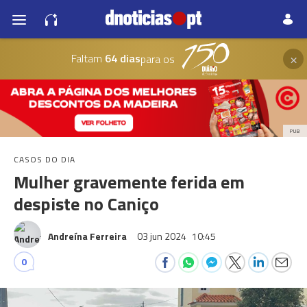
×
Faltam
64 dias
para os
PUB
CASOS DO DIA
Mulher gravemente ferida em
despiste no Caniço
Andreína Ferreira
03 jun 2024
10:45
0