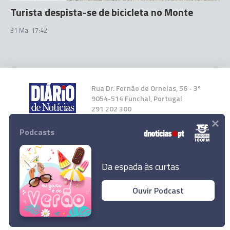
Turista despista-se de bicicleta no Monte
31 Mai 17:42
Rua Dr. Fernão de Ornelas, 56 - 3º
9054-514 Funchal, Portugal
291 202 300
×
Podcasts
Instale a nossa App
Da espada às curtas
Ouvir Podcast
© 2024 Empresa Diário de Notícias, Lda.
Motociclista ferido em despiste no Caniço
Todos os direitos reservados.
Ler Artigo