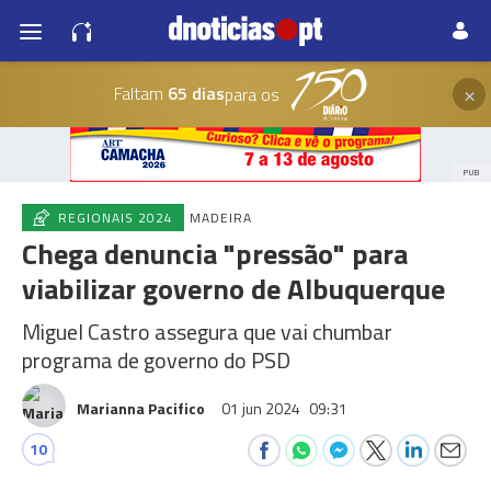
×
Faltam
65 dias
para os
PUB
REGIONAIS 2024
MADEIRA
Chega denuncia "pressão" para
viabilizar governo de Albuquerque
Miguel Castro assegura que vai chumbar
programa de governo do PSD
Marianna Pacifico
01 jun 2024
09:31
10