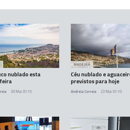
A
MADEIRA
co nublado esta
Céu nublado e aguaceir
feira
previstos para hoje
reia
30 Mai 07:15
Andreia Correia
23 Mai 07:10