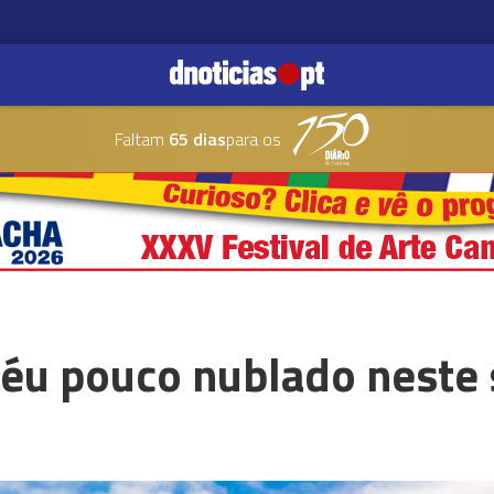
Faltam
65 dias
para os
éu pouco nublado neste