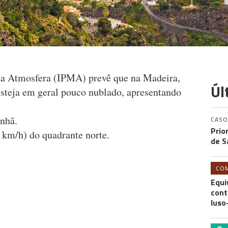
 da Atmosfera (IPMA) prevê que na Madeira,
Úl
esteja em geral pouco nublado, apresentando
anhã.
CASO
Prio
 km/h) do quadrante norte.
de S
CO
Equi
cont
luso