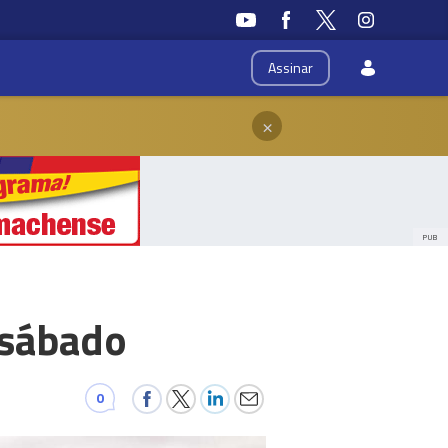
Assinar
×
PUB
 sábado
0