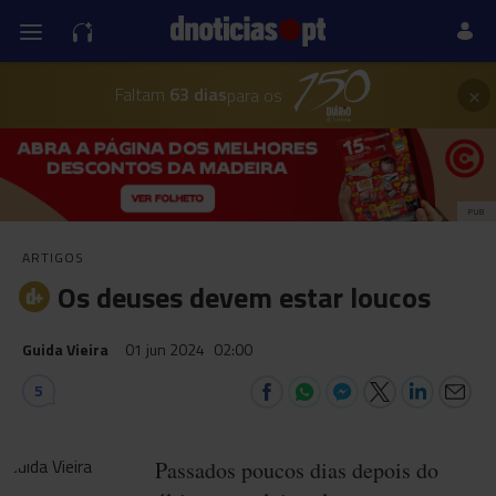
×
Faltam
63 dias
para os
PUB
ARTIGOS
Os deuses devem estar loucos
Guida Vieira
01 jun 2024
02:00
5
Passados poucos dias depois do