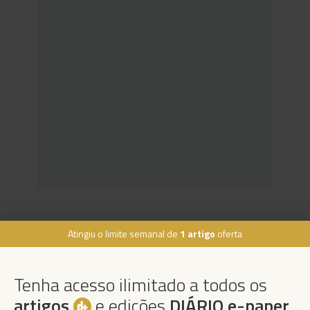
Atingiu o limite semanal de
1 artigo
oferta
Rua Dr. Fernão de Ornelas, 56 - 3º
9054-514 Funchal, Portugal
Tenha acesso ilimitado a todos os
291 202 300
artigos
e edições
DIÁRIO e-paper