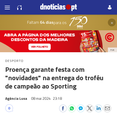
×
Faltam
64 dias
para os
PUB
DESPORTO
Proença garante festa com
"novidades" na entrega do troféu
de campeão ao Sporting
Agência Lusa
08 mai 2024
23:18
0