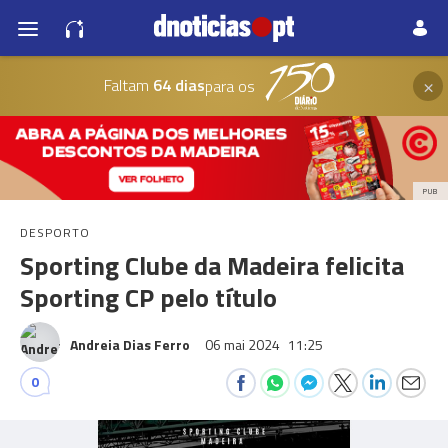
×
Faltam
64 dias
para os
PUB
DESPORTO
Sporting Clube da Madeira felicita
Sporting CP pelo título
Andreia Dias Ferro
06 mai 2024
11:25
0