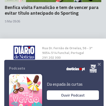
Benfica visita Famalicão e tem de vencer para
evitar título antecipado do Sporting
5 Mai 09:06
Rua Dr. Fernão de Ornelas, 56 - 3º
9054-514 Funchal, Portugal
291 202 300
×
Podcasts
Instale a nossa App
Da espada às curtas
Ouvir Podcast
© 2024 Empresa Diário de Notícias, Lda.
Todos os direitos reservados.