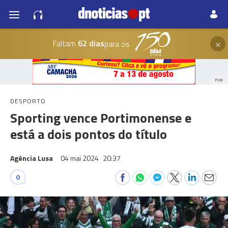
×
Faltam
62 dias
para os
PUB
DESPORTO
Sporting vence Portimonense e
está a dois pontos do título
Agência Lusa
04 mai 2024
20:37
0