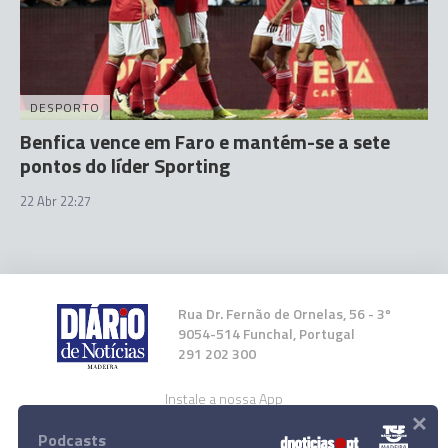
DESPORTO
Benfica vence em Faro e mantém-se a sete
pontos do líder Sporting
22 Abr 22:27
Rua Dr. Fernão de Ornelas, 56 - 3º
9054-514 Funchal, Portugal
291 202 300
Instale a nossa App
×
Podcasts