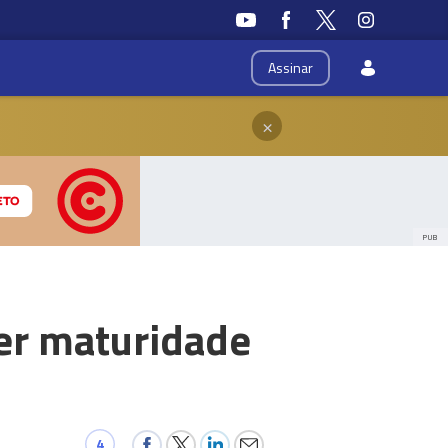
Assinar
×
PUB
ter maturidade
4