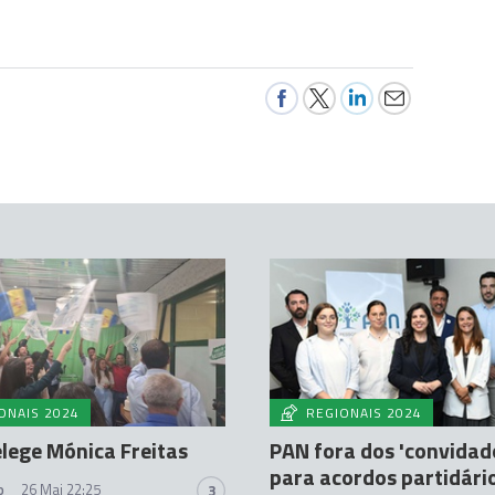
ONAIS 2024
REGIONAIS 2024
lege Mónica Freitas
PAN fora dos 'convidad
para acordos partidári
o
26 Mai 22:25
3