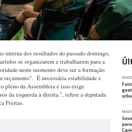
o interna dos resultados do passado domingo,
Úl
partidos se organizarem e trabalharem para a
ioridade neste momento deve ser a formação
 orçamento". É necessária estabilidade e
MADE
Func
o pleno da Assembleia e isso exige
gest
os da esquerda à direita.", refere a deputada
urba
a Freitas.
MADE
Gove
para
Cani