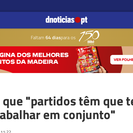
Faltam
64 dias
para os
 que "partidos têm que 
trabalhar em conjunto"
11:22