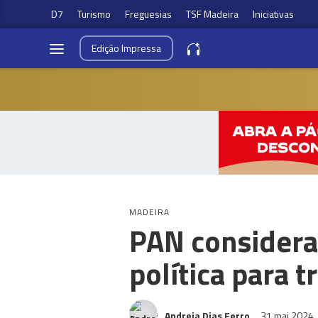
D7
Turismo
Freguesias
TSF Madeira
Iniciativas
Edição
Impressa
MADEIRA
PAN considera
política para 
Andreia Dias Ferro
31 mai 2024