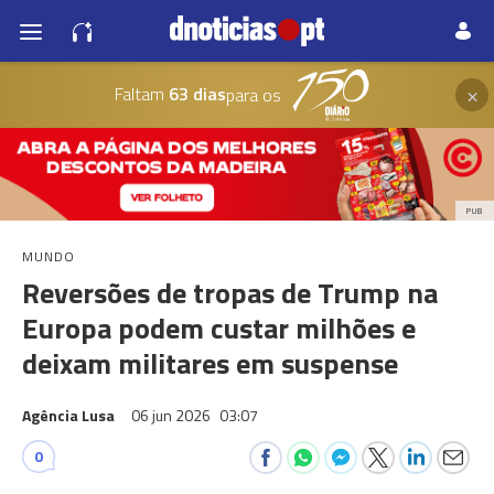
×
Faltam
63 dias
para os
PUB
MUNDO
Reversões de tropas de Trump na
Europa podem custar milhões e
deixam militares em suspense
Agência Lusa
06 jun 2026
03:07
0