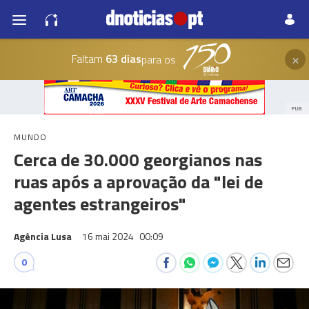
×
Faltam
63 dias
para os
PUB
MUNDO
Cerca de 30.000 georgianos nas
ruas após a aprovação da "lei de
agentes estrangeiros"
Agência Lusa
16 mai 2024
00:09
0