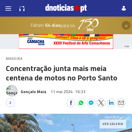
×
Faltam
64 dias
para os
PUB
MADEIRA
Concentração junta mais meia
centena de motos no Porto Santo
Gonçalo Maia
11 mai 2024
16:33
2
VER GALERIA