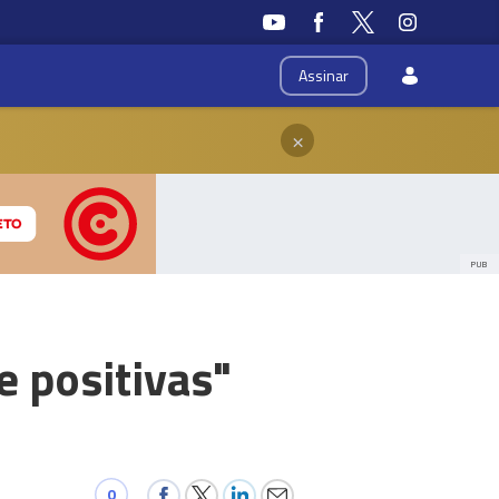
Assinar
×
PUB
e positivas"
0