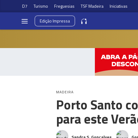
D7
Turismo
Freguesias
TSF Madeira
Iniciativas
Edição
Impressa
MADEIRA
Porto Santo co
para este Verã
Sandra S. Gonçalves
Go