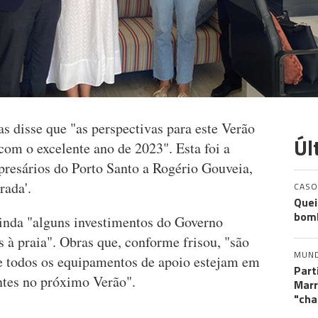
as disse que "as perspectivas para este Verão
Úl
 com o excelente ano de 2023". Esta foi a
resários do Porto Santo a Rogério Gouveia,
urada'.
CASO
Quei
bomb
ainda "alguns investimentos do Governo
à praia". Obras que, conforme frisou, "são
MUN
e todos os equipamentos de apoio estejam em
Part
ntes no próximo Verão".
Marr
"cha