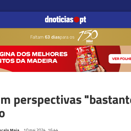
Faltam
63 dias
para os
m perspectivas "bastant
o
nçalo Maia
10 mai 2024
16:44