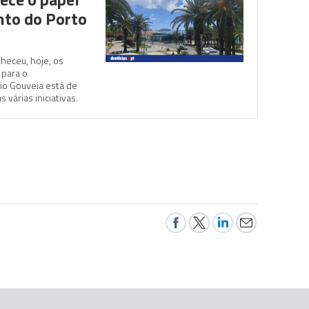
nto do Porto
nheceu, hoje, os
 para o
io Gouveia está de
 várias iniciativas.