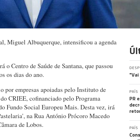
l, Miguel Albuquerque, intensificou a agenda
Úl
ará o Centro de Saúde de Santana, que passou
DES
os os dias do ano.
"Vai
o por empresas apoiadas pelo Instituto de
PAÍS
 do CRIEE, cofinanciado pelo Programa
PR e
decr
do Fundo Social Europeu Mais. Desta vez, irá
reto
e Pastelaria', na Rua António Prócoro Macedo
 Câmara de Lobos.
PAÍS
Cons