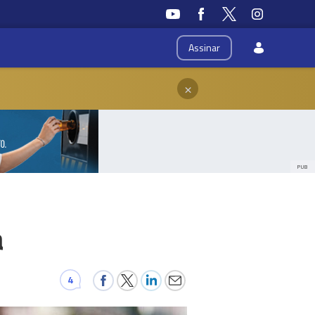
Assinar
×
PUB
a
4