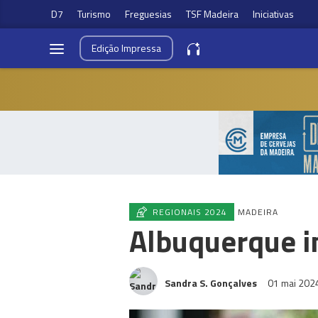
D7
Turismo
Freguesias
TSF Madeira
Iniciativas
Edição
Impressa
REGIONAIS 2024
MADEIRA
Albuquerque in
Sandra S. Gonçalves
01 mai 202