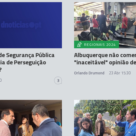
REGIONAIS 2024
 de Segurança Pública
Albuquerque não come
cia de Perseguição
"inaceitável" opinião d
?
Orlando Drumond
23 Abr 15:30
0
3