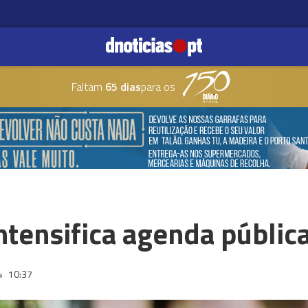
Faltam
65 dias
para os
tensifica agenda públic
4
10:37