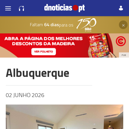
×
Faltam
64 dias
para os
PUB
Albuquerque
02 JUNHO 2026