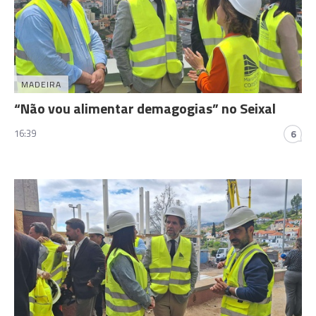
MADEIRA
“Não vou alimentar demagogias” no Seixal
16:39
6