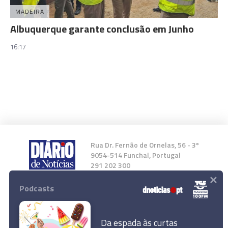
MADEIRA
Albuquerque garante conclusão em Junho
16:17
Rua Dr. Fernão de Ornelas, 56 - 3º
9054-514 Funchal, Portugal
291 202 300
×
Podcasts
Instale a nossa App
Da espada às curtas