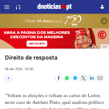
×
Faltam
64 dias
para os
PUB
Direito de resposta
06 abr 2024
02:00
0
“Voltam as eleições e voltam as cartas do Leitor,
neste caso de António Pinto, qual analista político
a perorar sobre o actual momento político com a